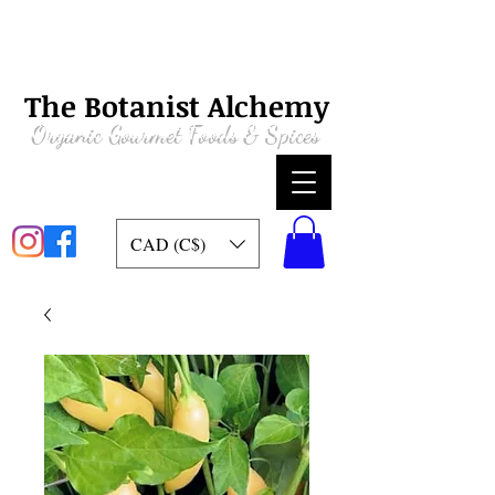
The Botanist Alchemy
Organic
Gourmet Foods & Spices
CAD (C$)