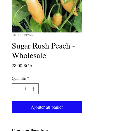
SKU : SRPWS
Sugar Rush Peach -
Wholesale
Prix
28,00 $CA
Quantité
*
Ajouter au panier
Capsicum Baccatum