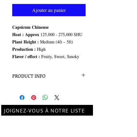
Ajouter au panier
Capsicum Chinense
Heat :
Approx
125,000 - 275,000
SHU
Plant Height :
Medium (4ft – 5ft)
Production :
High
Flavor / effect :
Fruity, Sweet, Smoky
PRODUCT INFO
15 seeds per pack
JOIGNEZ-VOUS À NOTRE LISTE
D'ENVOI