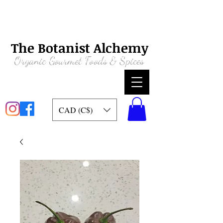
The Botanist Alchemy
Organic
Gourmet Foods & Spices
CAD (C$)