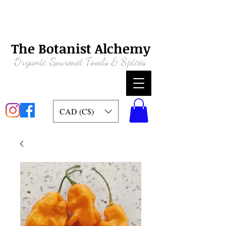
The Botanist Alchemy
Organic
Gourmet Foods & Spices
CAD (C$)