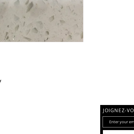
y
gram
JOIGNEZ-VO
us