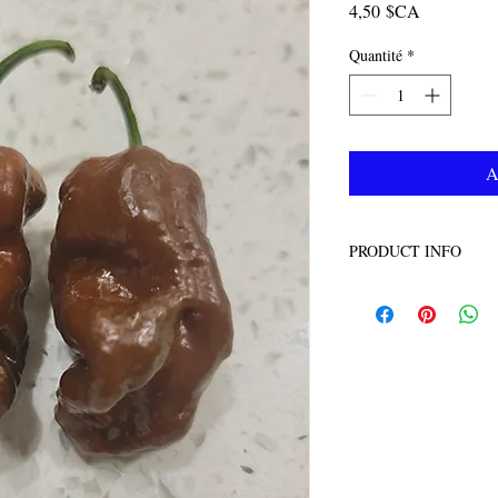
Prix
4,50 $CA
Quantité
*
A
PRODUCT INFO
15 seeds