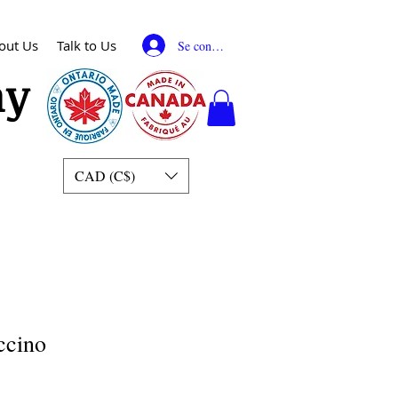
out Us
Talk to Us
Se connecter
my
CAD (C$)
ccino