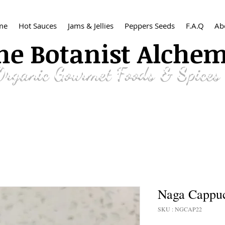
me
Hot Sauces
Jams & Jellies
Peppers Seeds
F.A.Q
Ab
he Botanist Alche
Organic
Gourmet Foods & Spices
Naga Cappu
SKU : NGCAP22