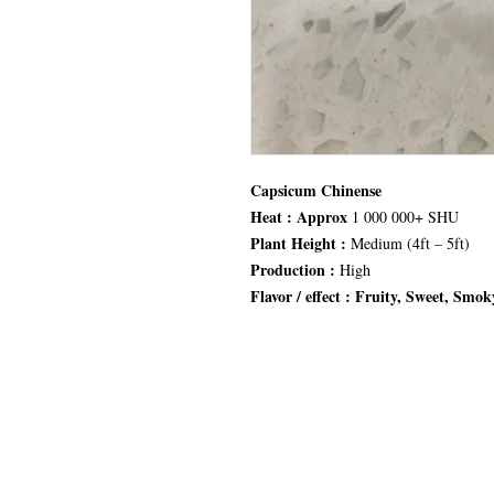
Capsicum Chinense
Heat :
Approx
1 000 000
+ SHU
Plant Height :
Medium (4ft – 5ft)
Production :
High
Flavor / effect :
Fruity, Sweet, Smok
Suivez-nous sur Insta
@thebotanistalchemy
Emplacement
Contactez-no