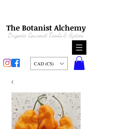
The Botanist Alchemy
Organic
Gourmet Foods & Spices
CAD (C$)