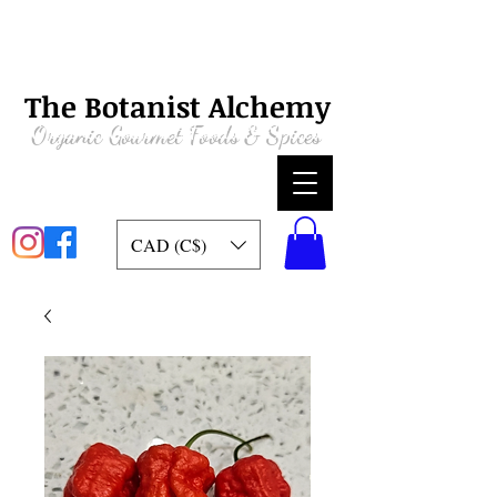
The Botanist Alchemy
Organic
Gourmet Foods & Spices
CAD (C$)