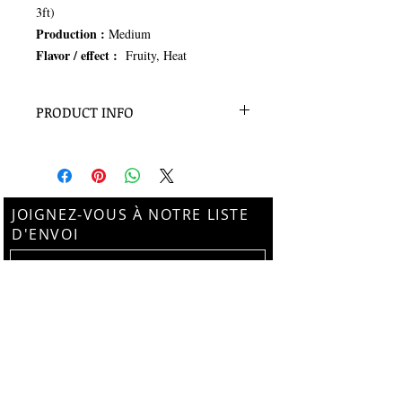
3ft)
Production :
Medium
Flavor / effect :
Fruity, Heat
PRODUCT INFO
15 seeds per pack
JOIGNEZ-VOUS À NOTRE LISTE
D'ENVOI
Subscribe Now
Suivez-nous sur Instagram
@thebotanistalchemy