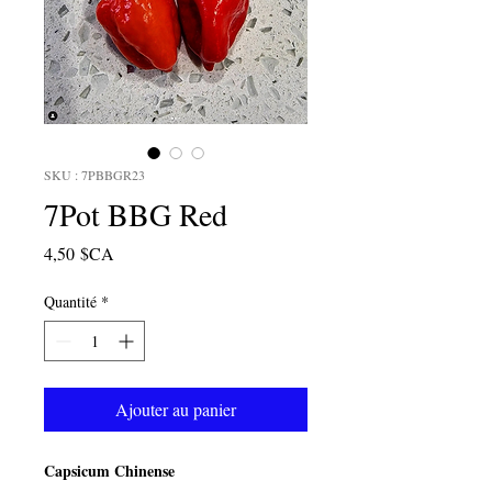
SKU : 7PBBGR23
7Pot BBG Red
Prix
4,50 $CA
Quantité
*
Ajouter au panier
Capsicum Chinense