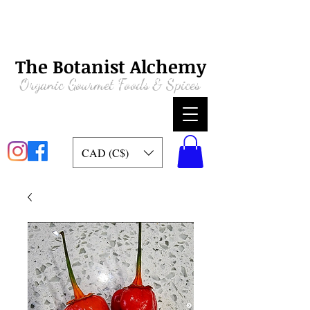
The Botanist Alchemy
Organic
Gourmet Foods & Spices
CAD (C$)