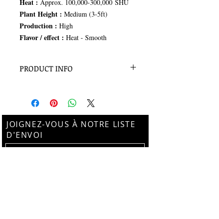
Heat :
Approx.
100,000-300,000 SHU
Plant Height :
Medium (3-5ft)
Production :
High
Flavor / effect :
Heat - Smooth
PRODUCT INFO
15 seeds per pack
JOIGNEZ-VOUS À NOTRE LISTE
D'ENVOI
Subscribe Now
Suivez-nous sur Instagram
@thebotanistalchemy