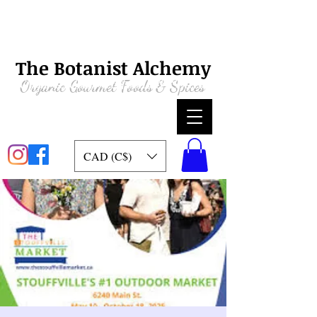
The Botanist Alchemy
Organic
Gourmet Foods & Spices
CAD (C$)