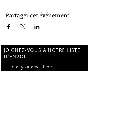
Partager cet événement
JOIGNEZ-VOUS À NOTRE LISTE
D'ENVOI
Subscribe Now
Suivez-nous sur Instagram
@thebotanistalchemy
© 2021 TheBotanistAlchemy.com