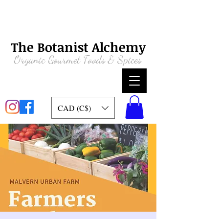
The Botanist Alchemy
Organic
Gourmet Foods & Spices
CAD (C$)